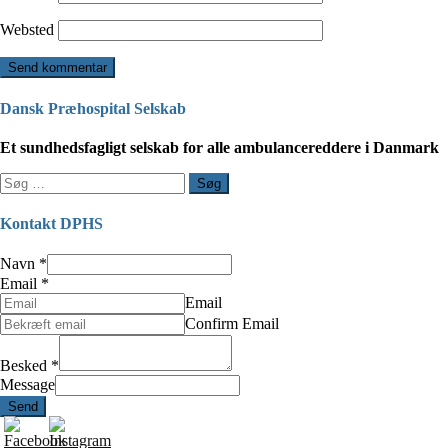
Websted
Dansk Præhospital Selskab
Et sundhedsfagligt selskab for alle ambulancereddere i Danmark
Søg
efter:
Kontakt DPHS
Navn
*
Email
*
Email
Confirm Email
Besked
*
Message
Send