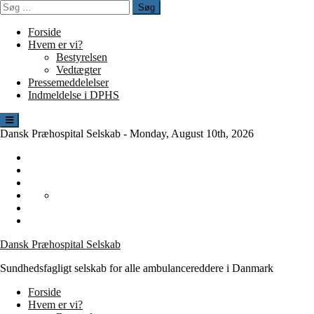
Spring
Søg
til
efter:
indhold
Forside
Hvem er vi?
Bestyrelsen
Vedtægter
Pressemeddelelser
Indmeldelse i DPHS
Dansk Præhospital Selskab -
Monday, August 10th, 2026
Bestyrelsen
Generalforsamling
Historie
Os
Vedtægter
i
Tilmelding
DPHS
til
Visioner/holdninger
generalforsamling
Dansk Præhospital Selskab
2021
Sundhedsfagligt selskab for alle ambulancereddere i Danmark
Forside
Hvem er vi?