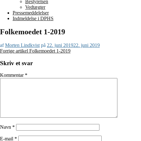
Bestyrelsen
Vedtægter
Pressemeddelelser
Indmeldelse i DPHS
Folkemoedet 1-2019
af
Morten Lindkvist
på
22. juni 2019
22. juni 2019
Læs
Forrige artikel
Folkemoedet 1-2019
videre
Skriv et svar
Kommentar
*
Navn
*
E-mail
*