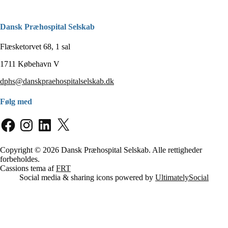
Dansk Præhospital Selskab
Flæsketorvet 68, 1 sal
1711 Købehavn V
dphs@danskpraehospitalselskab.dk
Følg med
Facebook
Instagram
LinkedIn
X
Copyright © 2026 Dansk Præhospital Selskab. Alle rettigheder
forbeholdes.
Cassions tema af
FRT
Social media & sharing icons powered by
UltimatelySocial