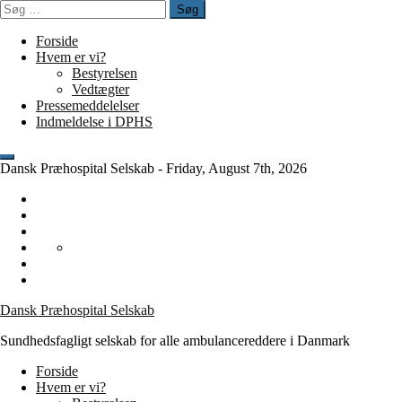
Spring
Søg
til
efter:
indhold
Forside
Hvem er vi?
Bestyrelsen
Vedtægter
Pressemeddelelser
Indmeldelse i DPHS
Dansk Præhospital Selskab -
Friday, August 7th, 2026
Bestyrelsen
Generalforsamling
Historie
Os
Vedtægter
i
Tilmelding
DPHS
til
Visioner/holdninger
generalforsamling
Dansk Præhospital Selskab
2021
Sundhedsfagligt selskab for alle ambulancereddere i Danmark
Forside
Hvem er vi?