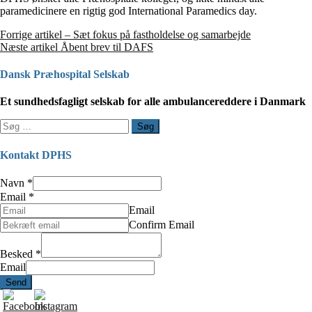
paramedicinere en rigtig god International Paramedics day.
Læs
Forrige artikel
– Sæt fokus på fastholdelse og samarbejde
Næste artikel
Åbent brev til DAFS
videre
Dansk Præhospital Selskab
Et sundhedsfagligt selskab for alle ambulancereddere i Danmark
Søg
efter:
Kontakt DPHS
Navn
*
Email
*
Email
Confirm Email
Besked
*
Email
Send