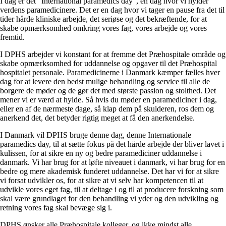
I dag er det “International paramedics day”, en dag hvor vi hylder
verdens paramedicinere. Det er en dag hvor vi tager en pause fra det til
tider hårde kliniske arbejde, det seriøse og det bekræftende, for at
skabe opmærksomhed omkring vores fag, vores arbejde og vores
fremtid.
I DPHS arbejder vi konstant for at fremme det Præhospitale område og
skabe opmærksomhed for uddannelse og opgaver til det Præhospital
hospitalet personale. Paramedicinerne i Danmark kæmper fælles hver
dag for at levere den bedst mulige behandling og service til alle de
borgere de møder og de gør det med største passion og stolthed. Det
mener vi er værd at hylde. Så hvis du møder en paramediciner i dag,
eller en af de nærmeste dage, så klap dem på skulderen, ros dem og
anerkend det, det betyder rigtig meget at få den anerkendelse.
I Danmark vil DPHS bruge denne dag, denne Internationale
paramedics day, til at sætte fokus på det hårde arbejde der bliver lavet i
kulissen, for at sikre en ny og bedre paramediciner uddannelse i
danmark. Vi har brug for at løfte niveauet i danmark, vi har brug for en
bedre og mere akademisk funderet uddannelse. Det har vi for at sikre
vi forsat udvikler os, for at sikre at vi selv har kompetencen til at
udvikle vores eget fag, til at deltage i og til at producere forskning som
skal være grundlaget for den behandling vi yder og den udvikling og
retning vores fag skal bevæge sig i.
DPHS ønsker alle Præhospitale kolleger, og ikke mindst alle