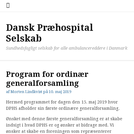
Spring
Bestyrelsen
Generalforsamlin
Historie
Os
Tilmelding
Visioner/holdning
Vedtægter
til
i
til
indhold
DPHS
generalforsamling
2021
Dansk Præhospital
Selskab
Sundhedsfagligt selskab for alle ambulancereddere i Danmark
Program for ordinær
generalforsamling
af
Morten Lindkvist
på
10. maj 2019
Hermed programmet for dagen den 15. maj 2019 hvor
DPHS afholder sin første ordinære generalforsamling.
Ønsket med denne første generalforsamling er at skabe
indsigt i hvad DPHS er og ønsker at bidrage med. Vi
ønsker at skabe en foreningen som repræsenterer