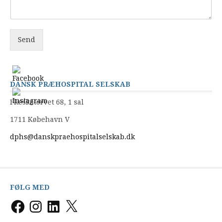
m
a
i
l
Send
DANSK PRÆHOSPITAL SELSKAB
Flæsketorvet 68, 1 sal
1711 Købehavn V
dphs@danskpraehospitalselskab.dk
FØLG MED
Facebook
Instagram
LinkedIn
X