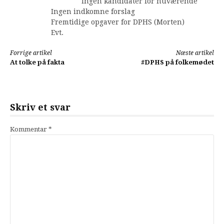
Ingen kandidater for nuværende
Ingen indkomne forslag
Fremtidige opgaver for DPHS (Morten)
Evt.
Læs
Forrige artikel
Næste artikel
At tolke på fakta
#DPHS på folkemødet
videre
Skriv et svar
Kommentar
*